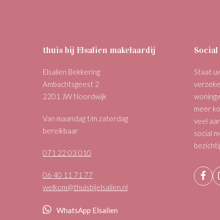
thuis bij Elsalien makelaardij
Social
Elsalien Bekkering
Staat uw
Ambachtsgeest 2
verzeke
2201 JW Noordwijk
woningw
meer ko
Van maandag t/m zaterdag
veel aa
bereikbaar
social m
bezichti
071 22 03 010
06 40 11 71 77
Fac
welkom@thuisbijelsalien.nl
WhatsApp Elsalien