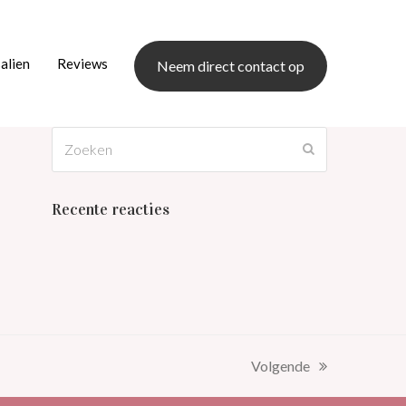
salien
Reviews
Neem direct contact op
Zoeken
Verzenden
Recente reacties
Volgende
next
post: