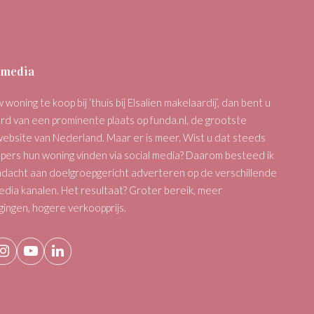
 media
 woning te koop bij ‘thuis bij Elsalien makelaardij’, dan bent u
rd van een prominente plaats op funda.nl, de grootste
ebsite van Nederland. Maar er is meer. Wist u dat steeds
pers hun woning vinden via social media? Daarom besteed ik
ndacht aan doelgroepgericht adverteren op de verschillende
edia kanalen. Het resultaat? Groter bereik, meer
gingen, hogere verkoopprijs.
ebook
Instagram
YouTube
LinkedIn