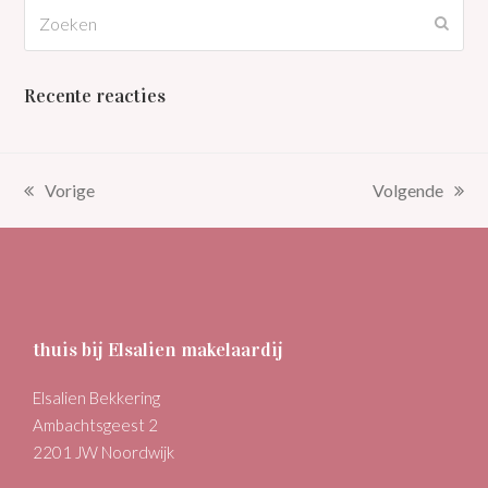
Zoeken
Verz
Recente reacties
Vorige
Volgende
previous
next
post:
post:
thuis bij Elsalien makelaardij
Elsalien Bekkering
Ambachtsgeest 2
2201 JW Noordwijk